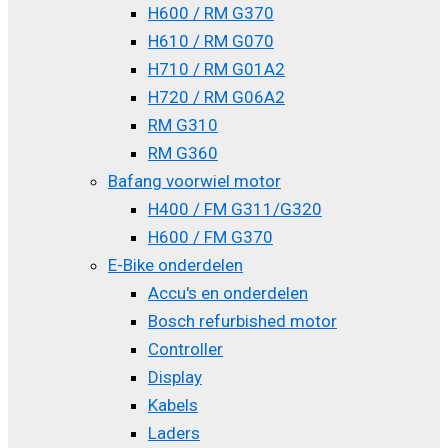
H600 / RM G370
H610 / RM G070
H710 / RM G01A2
H720 / RM G06A2
RM G310
RM G360
Bafang voorwiel motor
H400 / FM G311/G320
H600 / FM G370
E-Bike onderdelen
Accu's en onderdelen
Bosch refurbished motor
Controller
Display
Kabels
Laders