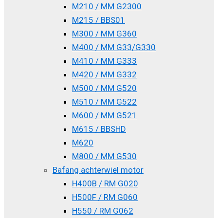
M210 / MM G2300
M215 / BBS01
M300 / MM G360
M400 / MM G33/G330
M410 / MM G333
M420 / MM G332
M500 / MM G520
M510 / MM G522
M600 / MM G521
M615 / BBSHD
M620
M800 / MM G530
Bafang achterwiel motor
H400B / RM G020
H500F / RM G060
H550 / RM G062